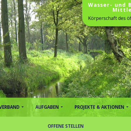
Wasser- und 
Mittl
Körperschaft des öf
 VERBAND
AUFGABEN
PROJEKTE & AKTIONEN
OFFENE STELLEN