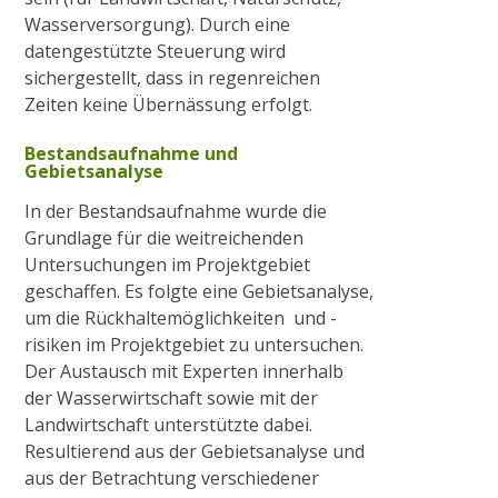
Radtour zum historischen Wehr
Wasserversorgung). Durch eine
datengestützte Steuerung wird
2017
sichergestellt, dass in regenreichen
Zeiten keine Übernässung erfolgt.
Gewässerausbau Cloer am Bettrather Dyk
Bestandsaufnahme und
Gebietsanalyse
In der Bestandsaufnahme wurde die
Sohlschalenentnahme
Grundlage für die weitreichenden
Untersuchungen im Projektgebiet
geschaffen. Es folgte eine Gebietsanalyse,
Radtour „Wasserwirtschaft rund um Grefrath“
um die Rückhaltemöglichkeiten und -
risiken im Projektgebiet zu untersuchen.
Der Austausch mit Experten innerhalb
Radtour „Hochwasservorsorge am Hammer
der Wasserwirtschaft sowie mit der
Bach“
Landwirtschaft unterstützte dabei.
Resultierend aus der Gebietsanalyse und
2018
aus der Betrachtung verschiedener