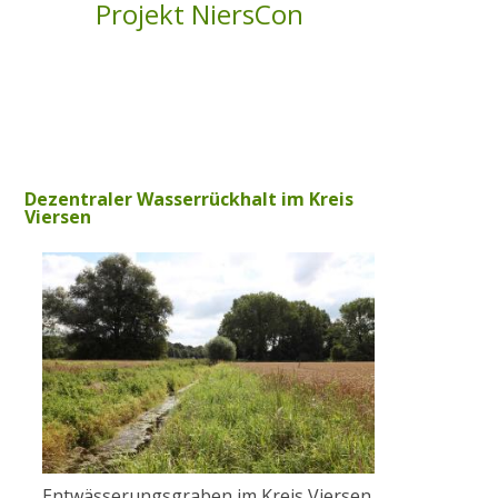
Projekt NiersCon
Wahlen
Finanzierung
Dezentraler Wasserrückhalt im Kreis
Viersen
FAQ
AUFGABEN
Gewässerunterhaltung
Gewässerausbau
Entwässerungsgraben im Kreis Viersen