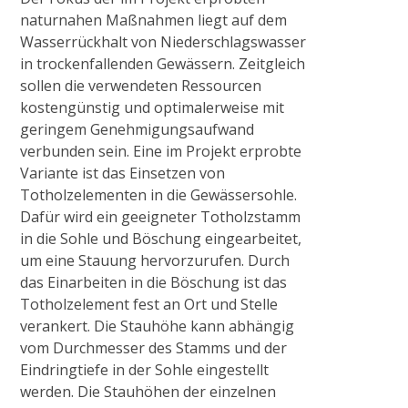
Projekt NiersCon
naturnahen Maßnahmen liegt auf dem
Wasserrückhalt von Niederschlagswasser
KONTAKT, IMPRESSUM, DATENSCHUTZ
in trockenfallenden Gewässern. Zeitgleich
sollen die verwendeten Ressourcen
kostengünstig und optimalerweise mit
OFFENE STELLEN
geringem Genehmigungsaufwand
verbunden sein. Eine im Projekt erprobte
Variante ist das Einsetzen von
Totholzelementen in die Gewässersohle.
Dafür wird ein geeigneter Totholzstamm
in die Sohle und Böschung eingearbeitet,
um eine Stauung hervorzurufen. Durch
das Einarbeiten in die Böschung ist das
Totholzelement fest an Ort und Stelle
verankert. Die Stauhöhe kann abhängig
vom Durchmesser des Stamms und der
Eindringtiefe in der Sohle eingestellt
werden. Die Stauhöhen der einzelnen