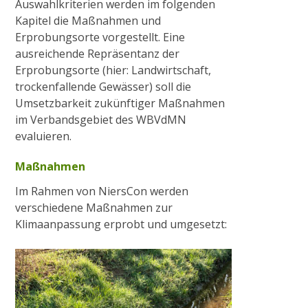
Auswahlkriterien werden im folgenden
Kapitel die Maßnahmen und
Abriss Stallgebäude in Viersen
Erprobungsorte vorgestellt. Eine
ausreichende Repräsentanz der
Erprobungsorte (hier: Landwirtschaft,
Renaturierung Stadtgraben Wachtendonk
trockenfallende Gewässer) soll die
Umsetzbarkeit zukünftiger Maßnahmen
im Verbandsgebiet des WBVdMN
Baumaßnahme S-Kurve in Münchheide
evaluieren.
Maßnahmen
Absperrbauwerke an der Niers
Im Rahmen von NiersCon werden
verschiedene Maßnahmen zur
Radtour „Wasser in Kultur- und Naturraum
Klimaanpassung erprobt und umgesetzt:
rund um Wachtendonk“
2021