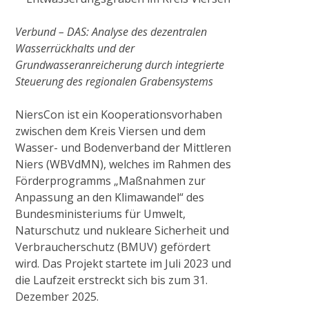
Anlagen
Verbund – DAS: Analyse des dezentralen
Wasserrückhalts und der
Historisches Wehr
Grundwasseranreicherung durch integrierte
Steuerung des regionalen Grabensystems
Pumpstation Grefrath
NiersCon ist ein Kooperationsvorhaben
zwischen dem Kreis Viersen und dem
Wasser- und Bodenverband der Mittleren
Hochwassermanagement
Niers (WBVdMN), welches im Rahmen des
Förderprogramms „Maßnahmen zur
Anpassung an den Klimawandel“ des
PROJEKTE & AKTIONEN
Bundesministeriums für Umwelt,
Naturschutz und nukleare Sicherheit und
2009
Verbraucherschutz (BMUV) gefördert
wird. Das Projekt startete im Juli 2023 und
die Laufzeit erstreckt sich bis zum 31.
Pilotprojekt Zweigkanal
Dezember 2025.