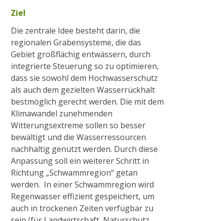
Ziel
2015
Die zentrale Idee besteht darin, die
regionalen Grabensysteme, die das
Ausgleichsmaßnahme Cloerbruch, Gewässer
Gebiet großflächig entwässern, durch
32.01.07
integrierte Steuerung so zu optimieren,
dass sie sowohl dem Hochwasserschutz
als auch dem gezielten Wasserrückhalt
Naturnaher Gewässerausbau 06.04 in
bestmöglich gerecht werden. Die mit dem
Grefrath-Vinkrath
Klimawandel zunehmenden
Witterungsextreme sollen so besser
bewältigt und die Wasserressourcen
2016
nachhaltig genutzt werden. Durch diese
Anpassung soll ein weiterer Schritt in
Richtung „Schwammregion“ getan
Gewässerrenaturierung Zweigkanal –
werden. In einer Schwammregion wird
Mündung
Regenwasser effizient gespeichert, um
auch in trockenen Zeiten verfügbar zu
sein (für Landwirtschaft, Naturschutz,