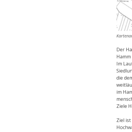
Kartena
Der Ha
Hamm u
Im Lau
Siedlu
die de
weitlä
im Ham
mensch
Ziele 
Ziel i
Hochwa