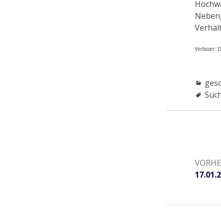
Hochwa
Nebeng
Verhäl
Verfasser:
ges
Suc
Beitragsnavi
VORHE
Vorher
17.01.