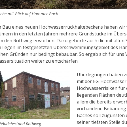
läche mit Blick auf Hammer Bach
n Bau eines neuen Hochwasserrückhaltebeckens haben wir v
ümern in den letzten Jahren mehrere Grundstücke im Üb
m den Rothweg erworben. Dazu gehörte auch die mit alten 
n liegen im festgesetzten Überschwemmungsgebiet des Ha
ichen Gründen nur bedingt bebaubar. So ergab sich für uns V
ssersituation weiter zu entschärfen.
Überlegungen haben zu 
mit der EG-Hochwasser
Hochwasserrisiken für 
liegenden Flächen deutl
allem die bereits erwor
vorhandene Bebauung 
Baches soll zugunsten 
seiner tiefsten Stelle d
ebäudebestand Rothweg