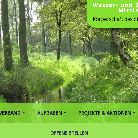
Wasser- und 
Mittl
Körperschaft des öf
 VERBAND
AUFGABEN
PROJEKTE & AKTIONEN
OFFENE STELLEN