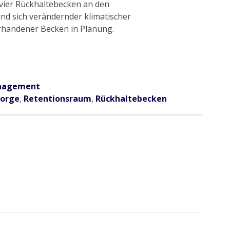
ier Rückhaltebecken an den
d sich verändernder klimatischer
orhandener Becken in Planung.
nagement
sorge
,
Retentionsraum
,
Rückhaltebecken