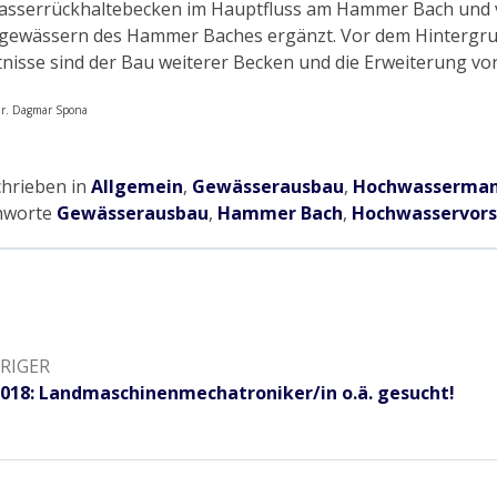
sserrückhaltebecken im Hauptfluss am Hammer Bach und v
ewässern des Hammer Baches ergänzt. Vor dem Hintergrun
tnisse sind der Bau weiterer Becken und die Erweiterung v
 Dr. Dagmar Spona
chrieben in
Allgemein
,
Gewässerausbau
,
Hochwasserma
hworte
Gewässerausbau
,
Hammer Bach
,
Hochwasservor
gation
RIGER
iger:
2018: Landmaschinenmechatroniker/in o.ä. gesucht!