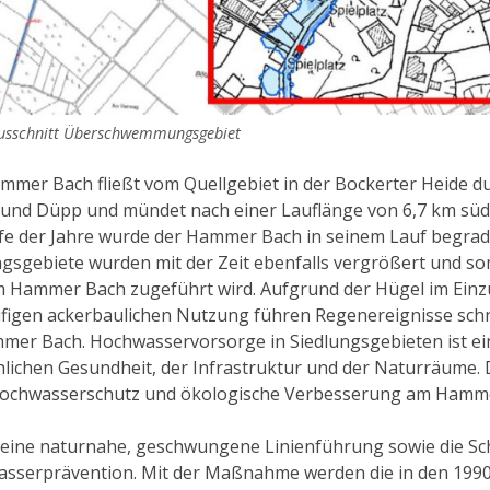
usschnitt Überschwemmungsgebiet
mmer Bach fließt vom Quellgebiet in der Bockerter Heide du
nd Düpp und mündet nach einer Lauflänge von 6,7 km südlich
fe der Jahre wurde der Hammer Bach in seinem Lauf begradi
ngsgebiete wurden mit der Zeit ebenfalls vergrößert und s
m Hammer Bach zugeführt wird. Aufgrund der Hügel im Ein
ufigen ackerbaulichen Nutzung führen Regenereignisse sch
mer Bach. Hochwasservorsorge in Siedlungsgebieten ist ein
lichen Gesundheit, der Infrastruktur und der Naturräume. 
Hochwasserschutz und ökologische Verbesserung am Hamm
st eine naturnahe, geschwungene Linienführung sowie die S
sserprävention. Mit der Maßnahme werden die in den 1990e