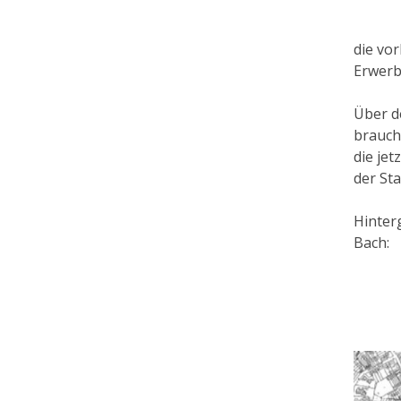
die vo
Erwerb
Über d
brauch
die je
der St
Hinter
Bach: