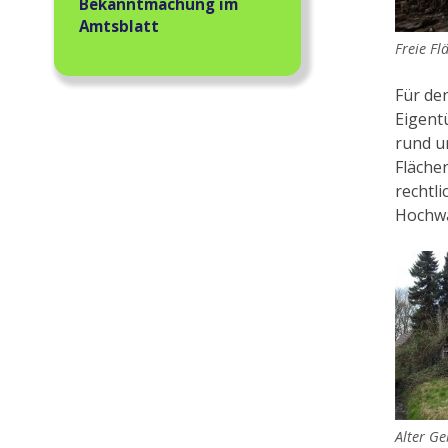
Bekanntmachung im
Amtsblatt
Freie F
Für de
Eigent
rund u
Fläche
rechtl
Hochwa
Alter G