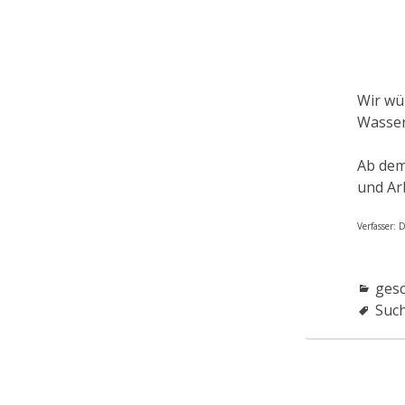
Wir wü
Wasser
Ab dem
und Ar
Verfasser:
ges
Suc