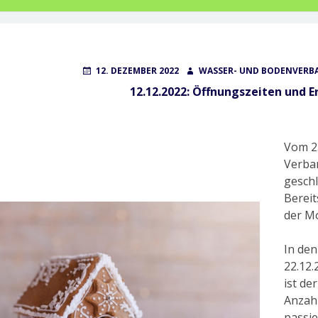
POSTED
AUTHOR
12. DEZEMBER 2022
WASSER- UND BODENVERBA
ON
12.12.2022: Öffnungszeiten und E
Vom 23
Verba
geschl
Bereit
der M
In den
22.12.
ist de
Anzahl
passie