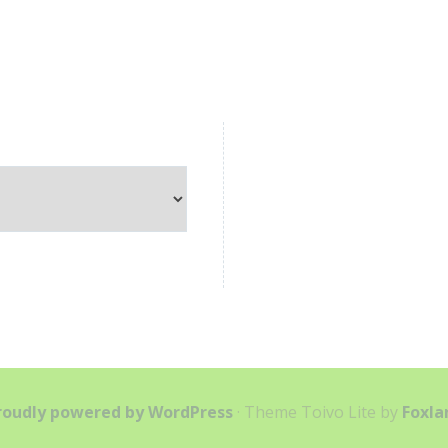
roudly powered by WordPress
·
Theme Toivo Lite by
Foxla