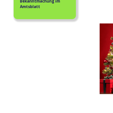
Bekanntmachung im
Amtsblatt