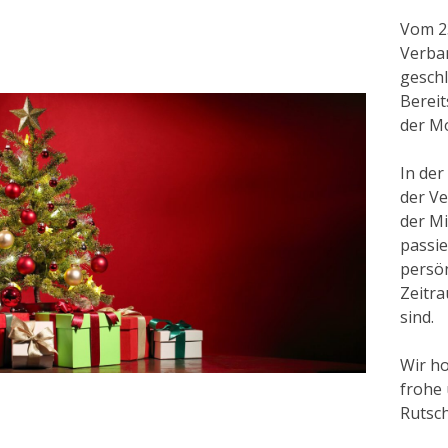
Vom 23
Verba
geschl
Bereit
der M
In der
der V
der Mi
passie
persön
Zeitra
sind.
Wir ho
frohe
Rutsch