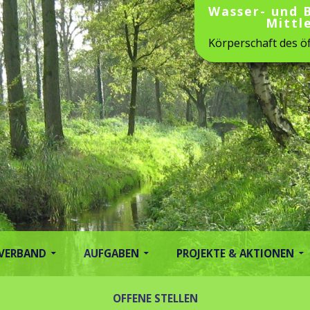
Wasser- und 
Mittl
Körperschaft des öf
 VERBAND
AUFGABEN
PROJEKTE & AKTIONEN
OFFENE STELLEN