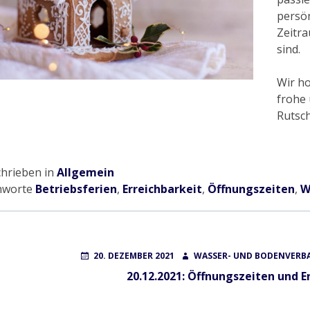
persön
Zeitra
sind.
Wir ho
frohe
Rutsch
chrieben in
Allgemein
hworte
Betriebsferien
,
Erreichbarkeit
,
Öffnungszeiten
,
W
POSTED
AUTHOR
20. DEZEMBER 2021
WASSER- UND BODENVERBA
ON
20.12.2021: Öffnungszeiten und E