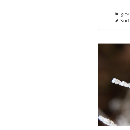
ges
Suc