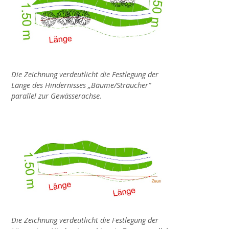
Projekt NiersCon
KONTAKT, IMPRESSUM, DATENSCHUTZ
OFFENE STELLEN
Die Zeichnung verdeutlicht die Festlegung der
Länge des Hindernisses „Bäume/Sträucher“
parallel zur Gewässerachse.
Die Zeichnung verdeutlicht die Festlegung der