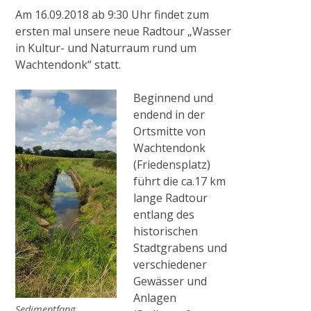
Anlagen
Am 16.09.2018 ab 9:30 Uhr findet zum
ersten mal unsere neue Radtour „Wasser
in Kultur- und Naturraum rund um
Historisches Wehr
Wachtendonk“ statt.
Beginnend und
Pumpstation Grefrath
endend in der
Ortsmitte von
Wachtendonk
Hochwassermanagement
(Friedensplatz)
führt die ca.17 km
lange Radtour
PROJEKTE & AKTIONEN
entlang des
historischen
2009
Stadtgrabens und
verschiedener
Gewässer und
Pilotprojekt Zweigkanal
Anlagen
Sedimentfang