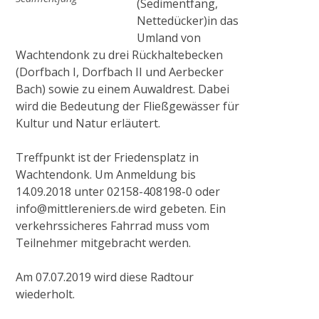
(Sedimentfang,
Nettedücker)in das
2015
Umland von
Wachtendonk zu drei Rückhaltebecken
(Dorfbach I, Dorfbach II und Aerbecker
Ausgleichsmaßnahme Cloerbruch, Gewässer
Bach) sowie zu einem Auwaldrest. Dabei
32.01.07
wird die Bedeutung der Fließgewässer für
Kultur und Natur erläutert.
Naturnaher Gewässerausbau 06.04 in
Treffpunkt ist der Friedensplatz in
Grefrath-Vinkrath
Wachtendonk. Um Anmeldung bis
14.09.2018 unter 02158-408198-0 oder
2016
info@mittlereniers.de wird gebeten. Ein
verkehrssicheres Fahrrad muss vom
Teilnehmer mitgebracht werden.
Gewässerrenaturierung Zweigkanal –
Mündung
Am 07.07.2019 wird diese Radtour
wiederholt.