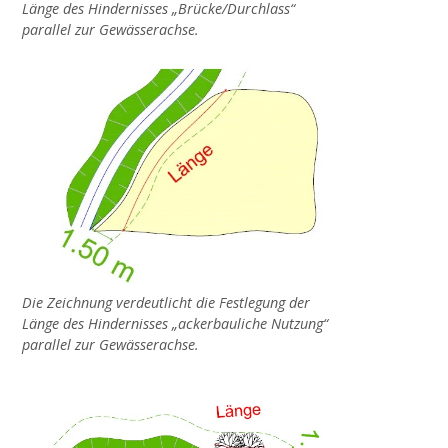
Länge des Hindernisses „Brücke/Durchlass“
Gewässerrenaturierung Waerdt in
parallel zur Gewässerachse.
Wachtendonk
„Uferabflachung Flöthgraben“ im
Naturschutzgebiet Grasheide und
Mühlhausener Benden
2022
Gewässerrenaturierung Schwarzbruch in
Die Zeichnung verdeutlicht die Festlegung der
Grefrath
Länge des Hindernisses „ackerbauliche Nutzung“
parallel zur Gewässerachse.
2023