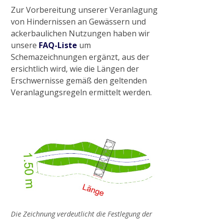
Zur Vorbereitung unserer Veranlagung
von Hindernissen an Gewässern und
Abriss Stallgebäude in Viersen
ackerbaulichen Nutzungen haben wir
unsere
FAQ-Liste
um
Renaturierung Stadtgraben Wachtendonk
Schemazeichnungen ergänzt, aus der
ersichtlich wird, wie die Längen der
Erschwernisse gemäß den geltenden
Baumaßnahme S-Kurve in Münchheide
Veranlagungsregeln ermittelt werden.
Absperrbauwerke an der Niers
Radtour „Wasser in Kultur- und Naturraum
rund um Wachtendonk“
2021
Die Zeichnung verdeutlicht die Festlegung der