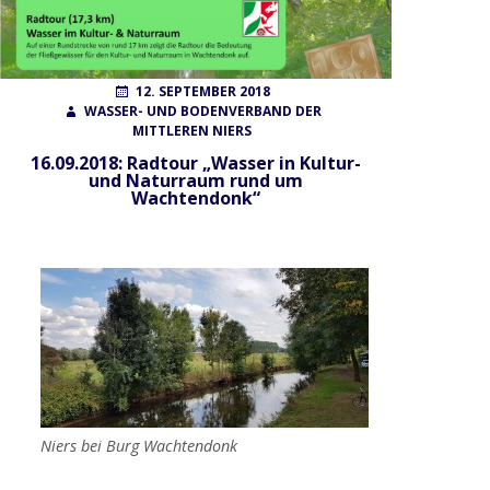
Wahlen
POSTED
AUTHOR
12. SEPTEMBER 2018
ON
WASSER- UND BODENVERBAND DER
MITTLEREN NIERS
Finanzierung
16.09.2018: Radtour „Wasser in Kultur-
und Naturraum rund um
Wachtendonk“
FAQ
AUFGABEN
Gewässerunterhaltung
Gewässerausbau
Niers bei Burg Wachtendonk