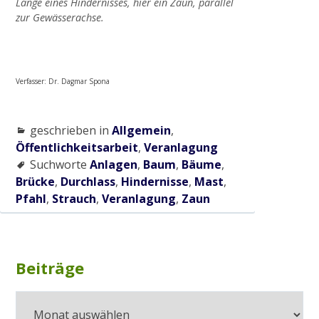
Länge eines Hindernisses, hier ein Zaun, parallel
zur Gewässerachse.
Verfasser: Dr. Dagmar Spona
geschrieben in
Allgemein
,
Öffentlichkeitsarbeit
,
Veranlagung
Suchworte
Anlagen
,
Baum
,
Bäume
,
Brücke
,
Durchlass
,
Hindernisse
,
Mast
,
Pfahl
,
Strauch
,
Veranlagung
,
Zaun
Subsidiary
Beiträge
Beiträge
Sidebar