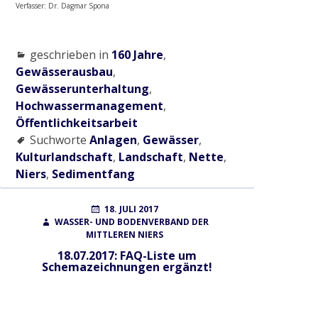
Radtour zum historischen Wehr
Verfasser: Dr. Dagmar Spona
2017
geschrieben in
160 Jahre
,
Gewässerausbau
,
Gewässerunterhaltung
,
Gewässerausbau Cloer am Bettrather Dyk
Hochwassermanagement
,
Öffentlichkeitsarbeit
Suchworte
Anlagen
,
Gewässer
,
Sohlschalenentnahme
Kulturlandschaft
,
Landschaft
,
Nette
,
Niers
,
Sedimentfang
Radtour „Wasserwirtschaft rund um Grefrath“
POSTED
AUTHOR
18. JULI 2017
ON
WASSER- UND BODENVERBAND DER
MITTLEREN NIERS
Radtour „Hochwasservorsorge am Hammer
Bach“
18.07.2017: FAQ-Liste um
Schemazeichnungen ergänzt!
2018