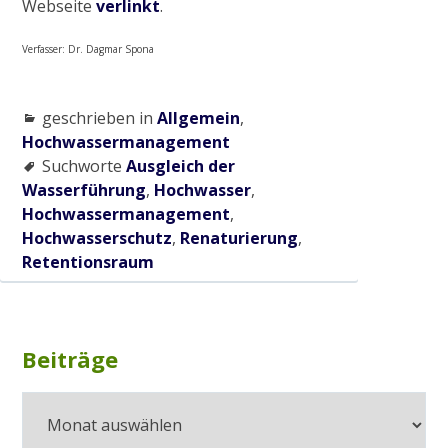
Webseite
verlinkt
.
Verfasser: Dr. Dagmar Spona
geschrieben in
Allgemein
,
Hochwassermanagement
Suchworte
Ausgleich der
Wasserführung
,
Hochwasser
,
Hochwassermanagement
,
Hochwasserschutz
,
Renaturierung
,
Retentionsraum
Subsidiary
Beiträge
Beiträge
Sidebar