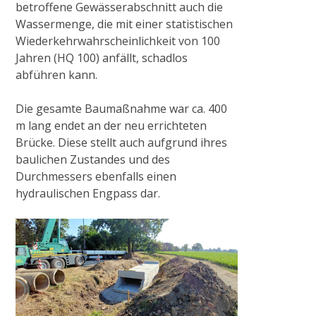
betroffene Gewässerabschnitt auch die
Gewässerrenaturierung Waerdt in
Wassermenge, die mit einer statistischen
Wachtendonk
Wiederkehrwahrscheinlichkeit von 100
Jahren (HQ 100) anfällt, schadlos
abführen kann.
„Uferabflachung Flöthgraben“ im
Naturschutzgebiet Grasheide und
Die gesamte Baumaßnahme war ca. 400
Mühlhausener Benden
m lang endet an der neu errichteten
Brücke. Diese stellt auch aufgrund ihres
baulichen Zustandes und des
2022
Durchmessers ebenfalls einen
hydraulischen Engpass dar.
Gewässerrenaturierung Schwarzbruch in
Grefrath
2023