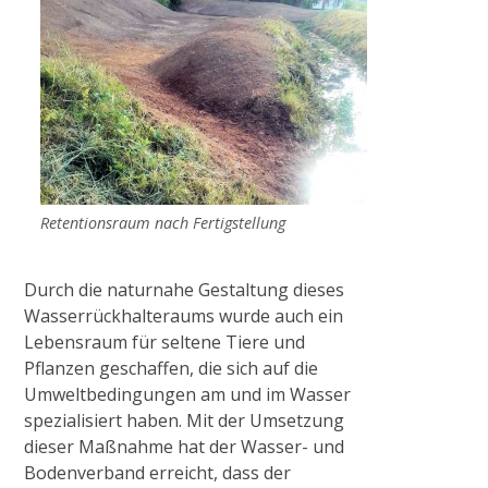
Abriss Stallgebäude in Viersen
Renaturierung Stadtgraben Wachtendonk
Baumaßnahme S-Kurve in Münchheide
Retentionsraum nach Fertigstellung
Absperrbauwerke an der Niers
Durch die naturnahe Gestaltung dieses
Wasserrückhalteraums wurde auch ein
Radtour „Wasser in Kultur- und Naturraum
Lebensraum für seltene Tiere und
rund um Wachtendonk“
Pflanzen geschaffen, die sich auf die
Umweltbedingungen am und im Wasser
spezialisiert haben. Mit der Umsetzung
2021
dieser Maßnahme hat der Wasser- und
Bodenverband erreicht, dass der