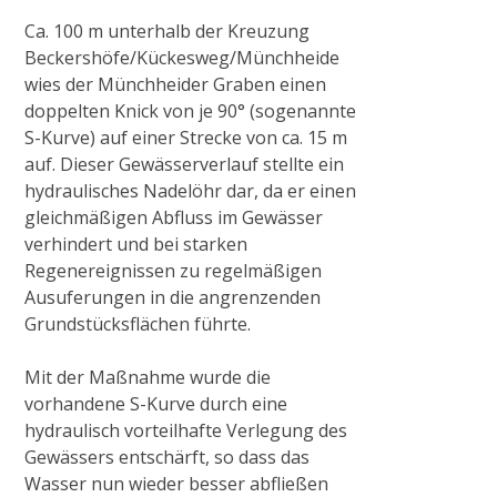
Ca. 100 m unterhalb der Kreuzung
2015
Beckershöfe/Kückesweg/Münchheide
wies der Münchheider Graben einen
doppelten Knick von je 90° (sogenannte
Ausgleichsmaßnahme Cloerbruch, Gewässer
S-Kurve) auf einer Strecke von ca. 15 m
32.01.07
auf. Dieser Gewässerverlauf stellte ein
hydraulisches Nadelöhr dar, da er einen
gleichmäßigen Abfluss im Gewässer
Naturnaher Gewässerausbau 06.04 in
verhindert und bei starken
Grefrath-Vinkrath
Regenereignissen zu regelmäßigen
Ausuferungen in die angrenzenden
2016
Grundstücksflächen führte.
Mit der Maßnahme wurde die
Gewässerrenaturierung Zweigkanal –
vorhandene S-Kurve durch eine
Mündung
hydraulisch vorteilhafte Verlegung des
Gewässers entschärft, so dass das
Wasser nun wieder besser abfließen