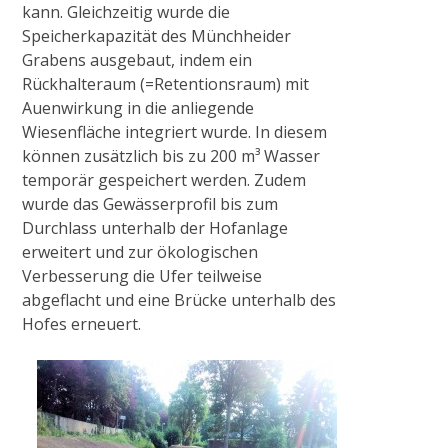
Radtour zum historischen Wehr
kann. Gleichzeitig wurde die
Speicherkapazität des Münchheider
Grabens ausgebaut, indem ein
2017
Rückhalteraum (=Retentionsraum) mit
Auenwirkung in die anliegende
Wiesenfläche integriert wurde. In diesem
Gewässerausbau Cloer am Bettrather Dyk
können zusätzlich bis zu 200 m³ Wasser
temporär gespeichert werden. Zudem
Sohlschalenentnahme
wurde das Gewässerprofil bis zum
Durchlass unterhalb der Hofanlage
erweitert und zur ökologischen
Radtour „Wasserwirtschaft rund um Grefrath“
Verbesserung die Ufer teilweise
abgeflacht und eine Brücke unterhalb des
Hofes erneuert.
Radtour „Hochwasservorsorge am Hammer
Bach“
2018