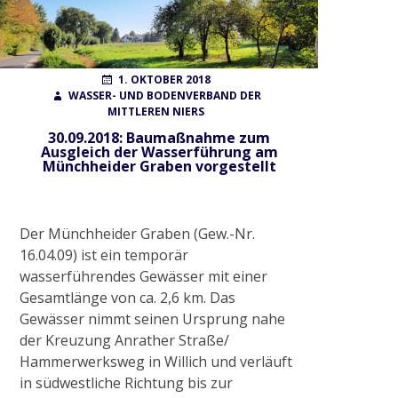
Wahlen
POSTED
AUTHOR
1. OKTOBER 2018
ON
WASSER- UND BODENVERBAND DER
MITTLEREN NIERS
Finanzierung
30.09.2018: Baumaßnahme zum
Ausgleich der Wasserführung am
Münchheider Graben vorgestellt
FAQ
Der Münchheider Graben (Gew.-Nr.
AUFGABEN
16.04.09) ist ein temporär
wasserführendes Gewässer mit einer
Gewässerunterhaltung
Gesamtlänge von ca. 2,6 km. Das
Gewässer nimmt seinen Ursprung nahe
der Kreuzung Anrather Straße/
Gewässerausbau
Hammerwerksweg in Willich und verläuft
in südwestliche Richtung bis zur