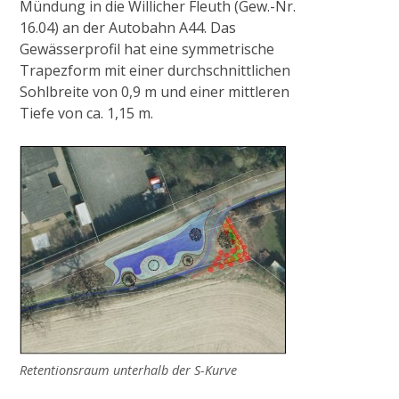
Mündung in die Willicher Fleuth (Gew.-Nr.
Anlagen
16.04) an der Autobahn A44. Das
Gewässerprofil hat eine symmetrische
Trapezform mit einer durchschnittlichen
Historisches Wehr
Sohlbreite von 0,9 m und einer mittleren
Tiefe von ca. 1,15 m.
Pumpstation Grefrath
Hochwassermanagement
PROJEKTE & AKTIONEN
2009
Retentionsraum unterhalb der S-Kurve
Pilotprojekt Zweigkanal