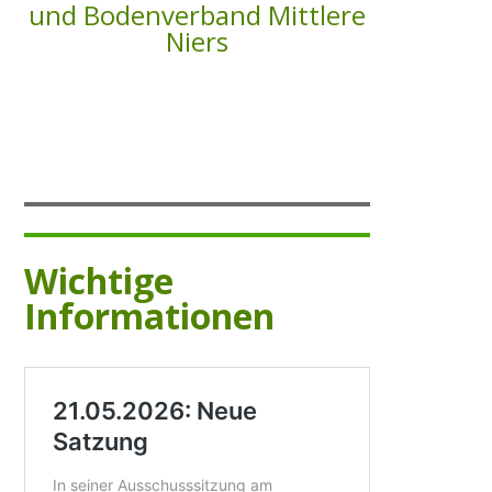
und Bodenverband Mittlere
Niers
Wahlen
Finanzierung
FAQ
Wichtige
AUFGABEN
Informationen
Gewässerunterhaltung
Gewässerausbau