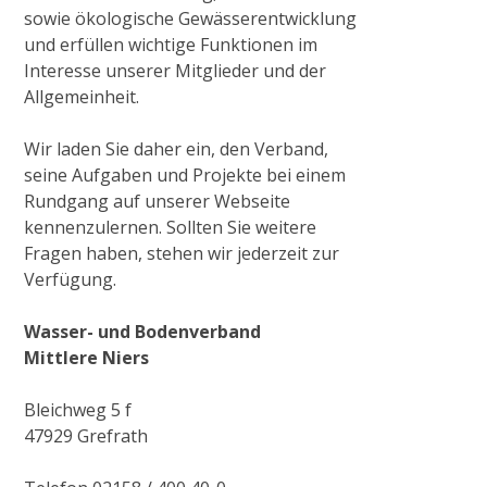
sowie
ökologische Gewässerentwicklung
2015
und erfüllen wichtige Funktionen im
Interesse unserer
Mitglieder
und der
Allgemeinheit.
Ausgleichsmaßnahme Cloerbruch, Gewässer
32.01.07
Wir laden Sie daher ein, den Verband,
seine Aufgaben und Projekte bei einem
Rundgang auf unserer Webseite
Naturnaher Gewässerausbau 06.04 in
kennenzulernen. Sollten Sie weitere
Grefrath-Vinkrath
Fragen haben, stehen wir jederzeit zur
Verfügung.
2016
Wasser- und Bodenverband
Mittlere Niers
Gewässerrenaturierung Zweigkanal –
Mündung
Bleichweg 5 f
47929 Grefrath
Radtour zum historischen Wehr