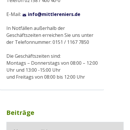
Telefon 02158 / 400 40-0
E-Mail:
info@mittlereniers.de
2017
In Notfällen außerhalb der
Geschäftszeiten erreichen Sie uns unter
Gewässerausbau Cloer am Bettrather Dyk
der Telefonnummer: 0151 / 1167 7850
Die Geschäftszeiten sind:
Sohlschalenentnahme
Montags – Donnerstags von 08:00 – 12:00
Uhr und 13:00 -15:00 Uhr
Radtour „Wasserwirtschaft rund um Grefrath“
und Freitags von 08:00 bis 12:00 Uhr
Radtour „Hochwasservorsorge am Hammer
Bach“
Subsidiary
Beiträge
Beiträge
Sidebar
2018