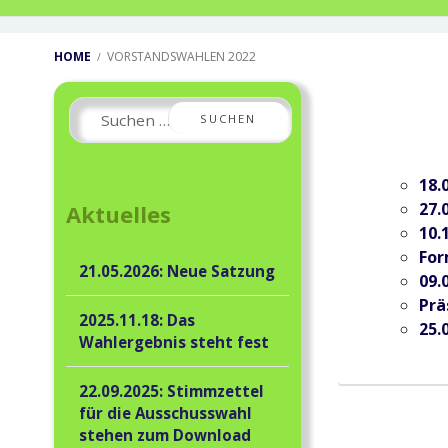
Breadcrumbs
HOME
VORSTANDSWAHLEN 2022
Primary
Suchen
Sidebar
nach:
18.
27.
Aktuelles
10.
For
21.05.2026: Neue Satzung
09.
Prä
2025.11.18: Das
25.
Wahlergebnis steht fest
22.09.2025: Stimmzettel
für die Ausschusswahl
stehen zum Download