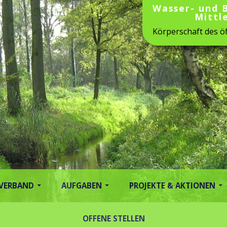
Wasser- und 
Mittl
Körperschaft des öf
 VERBAND
AUFGABEN
PROJEKTE & AKTIONEN
OFFENE STELLEN