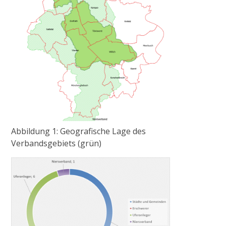
Radtour zum historischen Wehr
2017
Gewässerausbau Cloer am Bettrather Dyk
Sohlschalenentnahme
Abbildung 1: Geografische Lage des
Radtour „Wasserwirtschaft rund um Grefrath“
Verbandsgebiets (grün)
Radtour „Hochwasservorsorge am Hammer
Bach“
2018