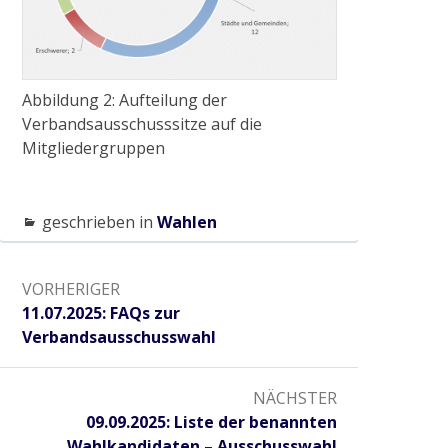
Abriss Stallgebäude in Viersen
Abbildung 2: Aufteilung der
Renaturierung Stadtgraben Wachtendonk
Verbandsausschusssitze auf die
Mitgliedergruppen
Baumaßnahme S-Kurve in Münchheide
geschrieben in
Wahlen
Absperrbauwerke an der Niers
Beitragsnavigation
VORHERIGER
Vorheriger:
Radtour „Wasser in Kultur- und Naturraum
11.07.2025: FAQs zur
rund um Wachtendonk“
Verbandsausschusswahl
NÄCHSTER
2021
Nächster:
09.09.2025: Liste der benannten
Wahlkandidaten – Ausschusswahl