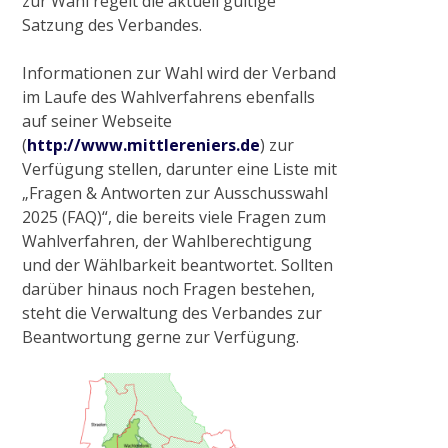
zur Wahl regelt die aktuell gültige
Satzung des Verbandes.
2015
Informationen zur Wahl wird der Verband
im Laufe des Wahlverfahrens ebenfalls
Ausgleichsmaßnahme Cloerbruch, Gewässer
auf seiner Webseite
32.01.07
(
http://www.mittlereniers.de
) zur
Verfügung stellen, darunter eine Liste mit
„Fragen & Antworten zur Ausschusswahl
Naturnaher Gewässerausbau 06.04 in
2025 (FAQ)“, die bereits viele Fragen zum
Grefrath-Vinkrath
Wahlverfahren, der Wahlberechtigung
und der Wählbarkeit beantwortet. Sollten
darüber hinaus noch Fragen bestehen,
2016
steht die Verwaltung des Verbandes zur
Beantwortung gerne zur Verfügung.
Gewässerrenaturierung Zweigkanal –
Mündung