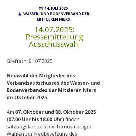
POSTED
AUTHOR
14. JULI 2025
ON
WASSER- UND BODENVERBAND DER
MITTLEREN NIERS
Wahlen
14.07.2025:
Pressemitteilung
Finanzierung
Ausschusswahl
FAQ
Grefrath, 01.07.2025
Neuwahl der Mitglieder des
AUFGABEN
Verbandsausschusses des Wasser- und
Bodenverbandes der Mittleren Niers
im Oktober 2025
Gewässerunterhaltung
Am
07. Oktober und 08. Oktober 2025
(07.00 Uhr bis 18.00 Uhr)
finden
Gewässerausbau
satzungskonform die turnusmäßigen
Wahlen zur Neubesetzung des