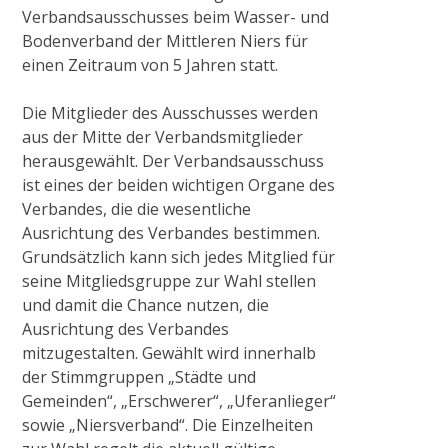
Verbandsausschusses beim Wasser- und
Anlagen
Bodenverband der Mittleren Niers für
einen Zeitraum von 5 Jahren statt.
Historisches Wehr
Die Mitglieder des Ausschusses werden
aus der Mitte der Verbandsmitglieder
Pumpstation Grefrath
herausgewählt. Der Verbandsausschuss
ist eines der beiden wichtigen Organe des
Verbandes, die die wesentliche
Hochwassermanagement
Ausrichtung des Verbandes bestimmen.
Grundsätzlich kann sich jedes Mitglied für
seine Mitgliedsgruppe zur Wahl stellen
PROJEKTE & AKTIONEN
und damit die Chance nutzen, die
Ausrichtung des Verbandes
mitzugestalten. Gewählt wird innerhalb
2009
der Stimmgruppen „Städte und
Gemeinden“, „Erschwerer“, „Uferanlieger“
Pilotprojekt Zweigkanal
sowie „Niersverband“. Die Einzelheiten