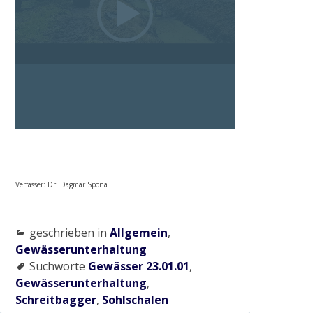
2015
Ausgleichsmaßnahme Cloerbruch, Gewässer
32.01.07
Naturnaher Gewässerausbau 06.04 in
Grefrath-Vinkrath
Verfasser: Dr. Dagmar Spona
2016
geschrieben in
Allgemein
,
Gewässerrenaturierung Zweigkanal –
Gewässerunterhaltung
Mündung
Suchworte
Gewässer 23.01.01
,
Gewässerunterhaltung
,
Schreitbagger
,
Sohlschalen