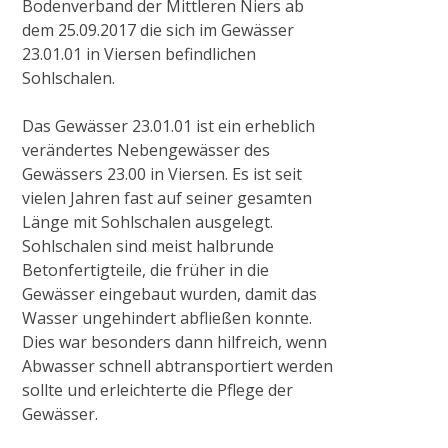
Bodenverband der Mittleren Niers ab
dem 25.09.2017 die sich im Gewässer
Abriss Stallgebäude in Viersen
23.01.01 in Viersen befindlichen
Sohlschalen.
Renaturierung Stadtgraben Wachtendonk
Das Gewässer 23.01.01 ist ein erheblich
verändertes Nebengewässer des
Gewässers 23.00 in Viersen. Es ist seit
Baumaßnahme S-Kurve in Münchheide
vielen Jahren fast auf seiner gesamten
Länge mit Sohlschalen ausgelegt.
Sohlschalen sind meist halbrunde
Absperrbauwerke an der Niers
Betonfertigteile, die früher in die
Gewässer eingebaut wurden, damit das
Radtour „Wasser in Kultur- und Naturraum
Wasser ungehindert abfließen konnte.
rund um Wachtendonk“
Dies war besonders dann hilfreich, wenn
Abwasser schnell abtransportiert werden
sollte und erleichterte die Pflege der
2021
Gewässer.