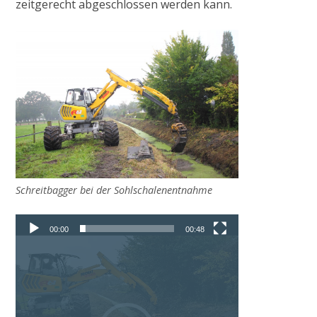
zeitgerecht abgeschlossen werden kann.
Anlagen
Historisches Wehr
Pumpstation Grefrath
Hochwassermanagement
Schreitbagger bei der Sohlschalenentnahme
PROJEKTE & AKTIONEN
Video-
00:00
00:48
Player
2009
Pilotprojekt Zweigkanal