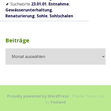
Suchworte
23.01.01
,
Entnahme
,
Gewässerunterhaltung
,
Renaturierung
,
Sohle
,
Sohlschalen
Subsidiary
Beiträge
Beiträge
Sidebar
Proudly powered by WordPress
·
Theme Toivo Lite
by
Foxland