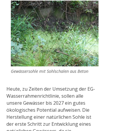
Gewässerrenaturierung Waerdt in
Wachtendonk
„Uferabflachung Flöthgraben“ im
Naturschutzgebiet Grasheide und
Mühlhausener Benden
2022
Gewässersohle mit Sohlschalen aus Beton
Gewässerrenaturierung Schwarzbruch in
Heute, zu Zeiten der Umsetzung der EG-
Grefrath
Wasserrahmenrichtlinie, sollen alle
unsere Gewässer bis 2027 ein gutes
ökologisches Potential aufweisen. Die
2023
Herstellung einer natürlichen Sohle ist
der erste Schritt zur Entwicklung eines