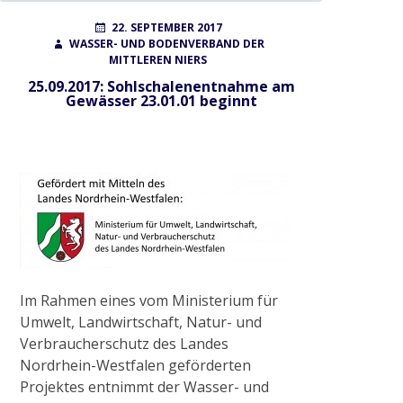
Radtour zum historischen Wehr
POSTED
AUTHOR
22. SEPTEMBER 2017
ON
WASSER- UND BODENVERBAND DER
2017
MITTLEREN NIERS
25.09.2017: Sohlschalenentnahme am
Gewässer 23.01.01 beginnt
Gewässerausbau Cloer am Bettrather Dyk
Sohlschalenentnahme
Radtour „Wasserwirtschaft rund um Grefrath“
Im Rahmen eines vom Ministerium für
Radtour „Hochwasservorsorge am Hammer
Umwelt, Landwirtschaft, Natur- und
Bach“
Verbraucherschutz des Landes
Nordrhein-Westfalen geförderten
2018
Projektes entnimmt der Wasser- und