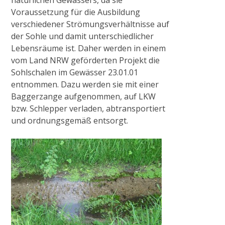
natürlichen Gewässers, da sie
Projekt NiersCon
Voraussetzung für die Ausbildung
verschiedener Strömungsverhältnisse auf
der Sohle und damit unterschiedlicher
KONTAKT, IMPRESSUM, DATENSCHUTZ
Lebensräume ist. Daher werden in einem
vom Land NRW geförderten Projekt die
OFFENE STELLEN
Sohlschalen im Gewässer 23.01.01
entnommen. Dazu werden sie mit einer
Baggerzange aufgenommen, auf LKW
bzw. Schlepper verladen, abtransportiert
und ordnungsgemäß entsorgt.