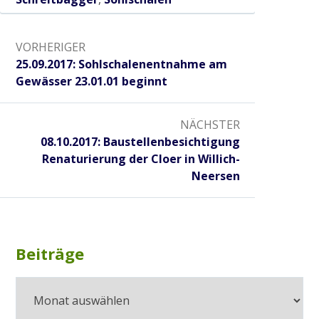
Radtour zum historischen Wehr
Beitragsnavigation
VORHERIGER
2017
Vorheriger:
25.09.2017: Sohlschalenentnahme am
Gewässer 23.01.01 beginnt
Gewässerausbau Cloer am Bettrather Dyk
NÄCHSTER
Nächster:
08.10.2017: Baustellenbesichtigung
Sohlschalenentnahme
Renaturierung der Cloer in Willich-
Neersen
Radtour „Wasserwirtschaft rund um Grefrath“
Radtour „Hochwasservorsorge am Hammer
Subsidiary
Beiträge
Beiträge
Bach“
Sidebar
2018