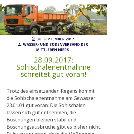
Wahlen
POSTED
AUTHOR
28. SEPTEMBER 2017
Finanzierung
ON
WASSER- UND BODENVERBAND DER
MITTLEREN NIERS
28.09.2017:
FAQ
Sohlschalenentnahme
schreitet gut voran!
AUFGABEN
Trotz des einsetzenden Regens kommt
die Sohlschalenentnahme am Gewässer
Gewässerunterhaltung
23.01.01 gut voran. Die Sohlschalen
lassen sich gut entnehmen, die
Böschungen bleiben stabil und
Gewässerausbau
Böschungsausbrüche gibt es bisher nicht.
Es ist zu erwarten, dass die Maßnahme