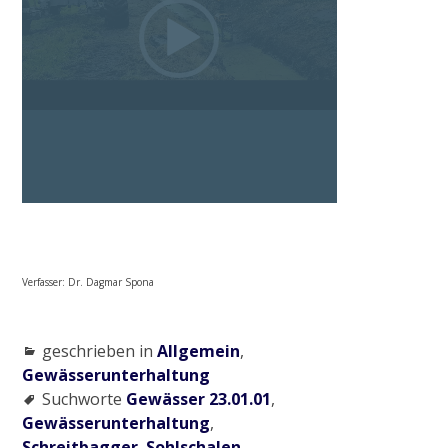
2015
Ausgleichsmaßnahme Cloerbruch, Gewässer
32.01.07
Naturnaher Gewässerausbau 06.04 in
Grefrath-Vinkrath
Verfasser: Dr. Dagmar Spona
2016
geschrieben in
Allgemein
,
Gewässerrenaturierung Zweigkanal –
Gewässerunterhaltung
Mündung
Suchworte
Gewässer 23.01.01
,
Gewässerunterhaltung
,
Schreitbagger
,
Sohlschalen