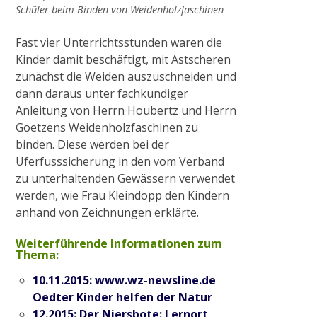
Schüler beim Binden von Weidenholzfaschinen
2015
Fast vier Unterrichtsstunden waren die
Kinder damit beschäftigt, mit Astscheren
Ausgleichsmaßnahme Cloerbruch, Gewässer
zunächst die Weiden auszuschneiden und
32.01.07
dann daraus unter fachkundiger
Anleitung von Herrn Houbertz und Herrn
Goetzens Weidenholzfaschinen zu
Naturnaher Gewässerausbau 06.04 in
binden. Diese werden bei der
Grefrath-Vinkrath
Uferfusssicherung in den vom Verband
zu unterhaltenden Gewässern verwendet
werden, wie Frau Kleindopp den Kindern
2016
anhand von Zeichnungen erklärte.
Weiterführende Informationen zum
Gewässerrenaturierung Zweigkanal –
Thema:
Mündung
10.11.2015: www.wz-newsline.de
Oedter Kinder helfen der Natur
12.2015: Der Niersbote: Lernort