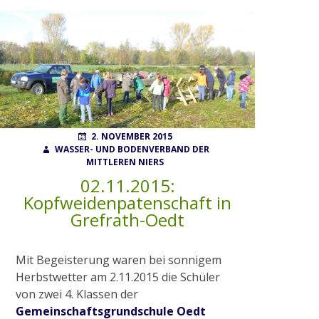
Wahlen
Finanzierung
POSTED
AUTHOR
2. NOVEMBER 2015
FAQ
ON
WASSER- UND BODENVERBAND DER
MITTLEREN NIERS
02.11.2015:
AUFGABEN
Kopfweidenpatenschaft in
Grefrath-Oedt
Gewässerunterhaltung
Mit Begeisterung waren bei sonnigem
Herbstwetter am 2.11.2015 die Schüler
Gewässerausbau
von zwei 4. Klassen der
Gemeinschaftsgrundschule Oedt