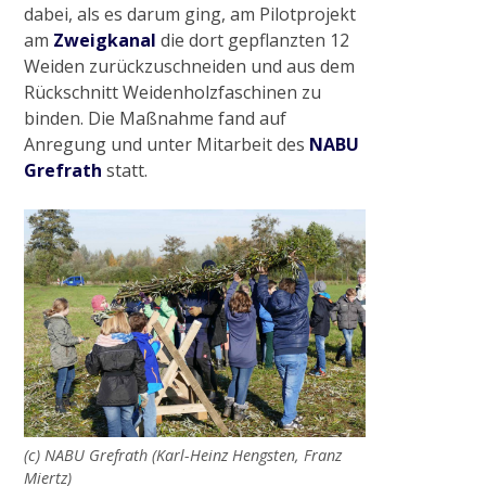
dabei, als es darum ging, am Pilotprojekt
Anlagen
am
Zweigkanal
die dort gepflanzten 12
Weiden zurückzuschneiden und aus dem
Rückschnitt Weidenholzfaschinen zu
Historisches Wehr
binden. Die Maßnahme fand auf
Anregung und unter Mitarbeit des
NABU
Pumpstation Grefrath
Grefrath
statt.
Hochwassermanagement
PROJEKTE & AKTIONEN
2009
(c) NABU Grefrath (Karl-Heinz Hengsten, Franz
Pilotprojekt Zweigkanal
Miertz)