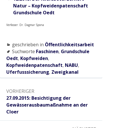
Radtour zum historischen Wehr
Natur – Kopfweidenpatenschaft
Grundschule Oedt
2017
Verfasser: Dr. Dagmar Spona
Gewässerausbau Cloer am Bettrather Dyk
geschrieben in
Öffentlichkeitsarbeit
Suchworte
Faschinen
,
Grundschule
Sohlschalenentnahme
Oedt
,
Kopfweiden
,
Kopfweidenpatenschaft
,
NABU
,
Uferfusssicherung
,
Zweigkanal
Radtour „Wasserwirtschaft rund um Grefrath“
Beitragsnavigation
VORHERIGER
Radtour „Hochwasservorsorge am Hammer
Vorheriger:
27.09.2015: Besichtigung der
Bach“
Gewässerausbaumaßnahme an der
Cloer
2018