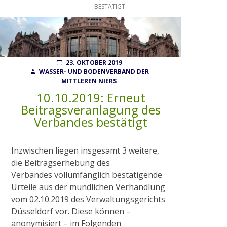
BESTÄTIGT
Wahlen
POSTED
AUTHOR
23. OKTOBER 2019
Finanzierung
ON
WASSER- UND BODENVERBAND DER
MITTLEREN NIERS
10.10.2019: Erneut
FAQ
Beitragsveranlagung des
Verbandes bestätigt
AUFGABEN
Inzwischen liegen insgesamt 3 weitere,
die Beitragserhebung des
Gewässerunterhaltung
Verbandes vollumfänglich bestätigende
Urteile aus der mündlichen Verhandlung
vom 02.10.2019 des Verwaltungsgerichts
Gewässerausbau
Düsseldorf vor. Diese können –
anonymisiert – im Folgenden