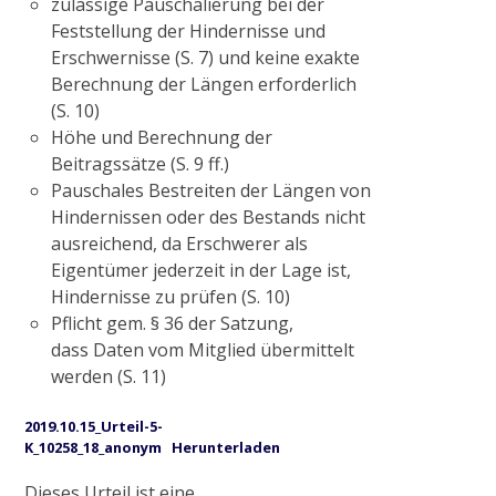
Radtour zum historischen Wehr
zulässige Pauschalierung bei der
Feststellung der Hindernisse und
Erschwernisse (S. 7) und keine exakte
2017
Berechnung der Längen erforderlich
(S. 10)
Höhe und Berechnung der
Gewässerausbau Cloer am Bettrather Dyk
Beitragssätze (S. 9 ff.)
Pauschales Bestreiten der Längen von
Hindernissen oder des Bestands nicht
Sohlschalenentnahme
ausreichend, da Erschwerer als
Eigentümer jederzeit in der Lage ist,
Hindernisse zu prüfen (S. 10)
Radtour „Wasserwirtschaft rund um Grefrath“
Pflicht gem. § 36 der Satzung,
dass Daten vom Mitglied übermittelt
Radtour „Hochwasservorsorge am Hammer
werden (S. 11)
Bach“
2019.10.15_Urteil-5-
K_10258_18_anonym
Herunterladen
2018
Dieses Urteil ist eine