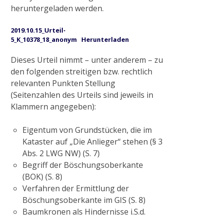
heruntergeladen werden.
Anlagen
2019.10.15_Urteil-
5_K_10378_18_anonym
Herunterladen
Historisches Wehr
Dieses Urteil nimmt – unter anderem – zu
den folgenden streitigen bzw. rechtlich
Pumpstation Grefrath
relevanten Punkten Stellung
(Seitenzahlen des Urteils sind jeweils in
Klammern angegeben):
Hochwassermanagement
Eigentum von Grundstücken, die im
PROJEKTE & AKTIONEN
Kataster auf „Die Anlieger“ stehen (§ 3
Abs. 2 LWG NW) (S. 7)
Begriff der Böschungsoberkante
2009
(BOK) (S. 8)
Verfahren der Ermittlung der
Böschungsoberkante im GIS (S. 8)
Pilotprojekt Zweigkanal
Baumkronen als Hindernisse i.S.d.