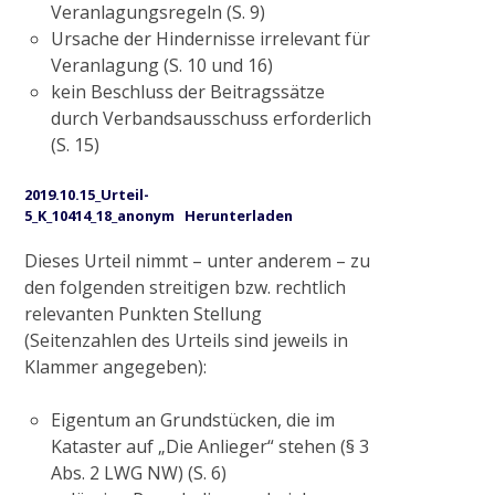
Veranlagungsregeln (S. 9)
Ursache der Hindernisse irrelevant für
2015
Veranlagung (S. 10 und 16)
kein Beschluss der Beitragssätze
durch Verbandsausschuss erforderlich
Ausgleichsmaßnahme Cloerbruch, Gewässer
(S. 15)
32.01.07
2019.10.15_Urteil-
5_K_10414_18_anonym
Herunterladen
Naturnaher Gewässerausbau 06.04 in
Grefrath-Vinkrath
Dieses Urteil nimmt – unter anderem – zu
den folgenden streitigen bzw. rechtlich
relevanten Punkten Stellung
2016
(Seitenzahlen des Urteils sind jeweils in
Klammer angegeben):
Gewässerrenaturierung Zweigkanal –
Eigentum an Grundstücken, die im
Mündung
Kataster auf „Die Anlieger“ stehen (§ 3
Abs. 2 LWG NW) (S. 6)