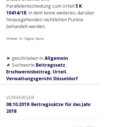
Parallelentscheidung zum Urteil
5 K
10414/18
, in dem keine weiteren, darüber
Abriss Stallgebäude in Viersen
hinausgehenden rechtlichen Punkte
behandelt werden.
Renaturierung Stadtgraben Wachtendonk
Verfasser: Dr. Dagmar Spona
Baumaßnahme S-Kurve in Münchheide
geschrieben in
Allgemein
Suchworte
Beitragssatz
,
Absperrbauwerke an der Niers
Erschwernisbeitrag
,
Urteil
,
Verwaltungsgericht Düsseldorf
Radtour „Wasser in Kultur- und Naturraum
Beitragsnavigation
rund um Wachtendonk“
VORHERIGER
Vorheriger:
08.10.2019: Beitragssätze für das Jahr
2018
2021