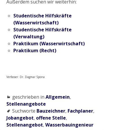
Außerdem suchen wir weiterhin:
Gewässerrenaturierung Waerdt in
Wachtendonk
Studentische Hilfskräfte
(Wasserwirtschaft)
Studentische Hilfskräfte
„Uferabflachung Flöthgraben“ im
(Verwaltung)
Naturschutzgebiet Grasheide und
Praktikum (Wasserwirtschaft)
Mühlhausener Benden
Praktikum (Recht)
2022
Verfasser: Dr. Dagmar Spona
Gewässerrenaturierung Schwarzbruch in
Grefrath
geschrieben in
Allgemein
,
Stellenangebote
Suchworte
Bauzeichner
,
Fachplaner
,
2023
Jobangebot
,
offene Stelle
,
Stellenangebot
,
Wasserbauingenieur