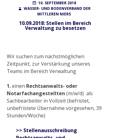
POSTED
AUTHOR
10. SEPTEMBER 2018
ON
WASSER- UND BODENVERBAND DER
MITTLEREN NIERS
Wahlen
10.09.2018: Stellen im Bereich
Verwaltung zu besetzen
Finanzierung
Wir suchen zum nächstmöglichen
FAQ
Zeitpunkt, zur Verstärkung unseres
Teams im Bereich Verwaltung
AUFGABEN
1.
einen
Rechtsanwalts- oder
Notarfachangestellten
(m/w/d) als
Sachbearbeiter in Vollzeit (befristet,
Gewässerunterhaltung
unbefristete Übernahme vorgesehen, 39
Stunden/Woche)
Gewässerausbau
>> Stellenausschreibung
Rechtsanwalts- und