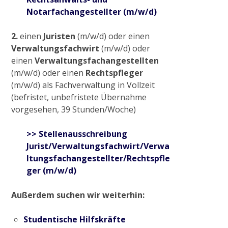
Anlagen
Notarfachangestellter (m/w/d)
2.
einen
Juristen
(m/w/d) oder einen
Historisches Wehr
Verwaltungsfachwirt
(m/w/d) oder
einen
Verwaltungsfachangestellten
(m/w/d) oder einen
Rechtspfleger
Pumpstation Grefrath
(m/w/d) als Fachverwaltung in Vollzeit
(befristet, unbefristete Übernahme
vorgesehen, 39 Stunden/Woche)
Hochwassermanagement
>> Stellenausschreibung
Jurist/Verwaltungsfachwirt/Verwa
PROJEKTE & AKTIONEN
ltungsfachangestellter/Rechtspfle
ger (m/w/d)
2009
Außerdem suchen wir weiterhin:
Pilotprojekt Zweigkanal
Studentische Hilfskräfte