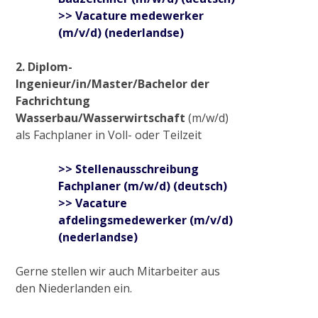
>> Vacature medewerker
Abriss Stallgebäude in Viersen
(m/v/d) (nederlandse)
2. Diplom-
Renaturierung Stadtgraben Wachtendonk
Ingenieur/in/Master/Bachelor der
Fachrichtung
Wasserbau/Wasserwirtschaft
(m/w/d)
Baumaßnahme S-Kurve in Münchheide
als Fachplaner in Voll- oder Teilzeit
>> Stellenausschreibung
Absperrbauwerke an der Niers
Fachplaner (m/w/d) (deutsch)
>> Vacature
afdelingsmedewerker (m/v/d)
Radtour „Wasser in Kultur- und Naturraum
(nederlandse)
rund um Wachtendonk“
Gerne stellen wir auch Mitarbeiter aus
2021
den Niederlanden ein.