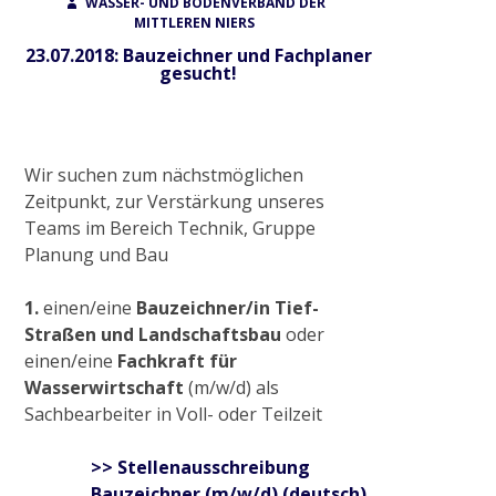
Radtour zum historischen Wehr
ON
WASSER- UND BODENVERBAND DER
MITTLEREN NIERS
23.07.2018: Bauzeichner und Fachplaner
gesucht!
2017
Gewässerausbau Cloer am Bettrather Dyk
Wir suchen zum nächstmöglichen
Zeitpunkt, zur Verstärkung unseres
Sohlschalenentnahme
Teams im Bereich Technik, Gruppe
Planung und Bau
Radtour „Wasserwirtschaft rund um Grefrath“
1.
einen/eine
Bauzeichner/in Tief-
Straßen und Landschaftsbau
oder
einen/eine
Fachkraft für
Radtour „Hochwasservorsorge am Hammer
Wasserwirtschaft
(m/w/d) als
Bach“
Sachbearbeiter in Voll- oder Teilzeit
>> Stellenausschreibung
2018
Bauzeichner (m/w/d) (deutsch)