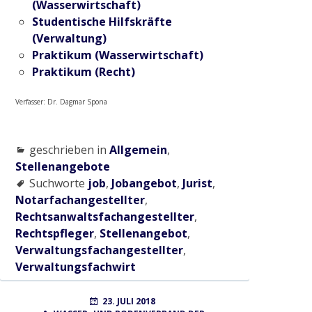
(Wasserwirtschaft)
Studentische Hilfskräfte
2015
(Verwaltung)
Praktikum (Wasserwirtschaft)
Praktikum (Recht)
Ausgleichsmaßnahme Cloerbruch, Gewässer
32.01.07
Verfasser: Dr. Dagmar Spona
Naturnaher Gewässerausbau 06.04 in
geschrieben in
Allgemein
,
Grefrath-Vinkrath
Stellenangebote
Suchworte
job
,
Jobangebot
,
Jurist
,
Notarfachangestellter
,
2016
Rechtsanwaltsfachangestellter
,
Rechtspfleger
,
Stellenangebot
,
Gewässerrenaturierung Zweigkanal –
Verwaltungsfachangestellter
,
Mündung
Verwaltungsfachwirt
POSTED
AUTHOR
23. JULI 2018