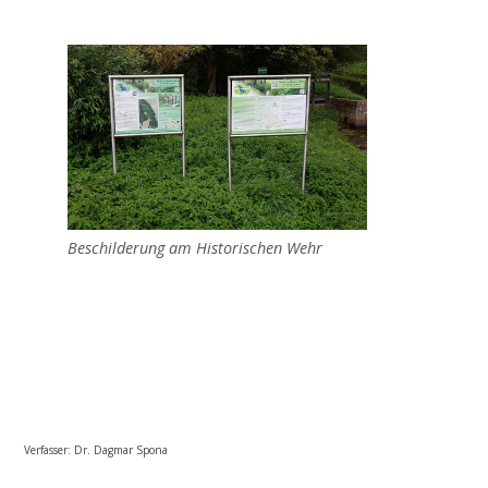
2015
Ausgleichsmaßnahme Cloerbruch, Gewässer
32.01.07
Naturnaher Gewässerausbau 06.04 in
Grefrath-Vinkrath
Beschilderung am Historischen Wehr
2016
Gewässerrenaturierung Zweigkanal –
Mündung
Verfasser: Dr. Dagmar Spona