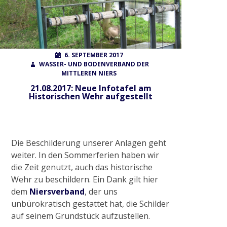
Wahlen
POSTED
AUTHOR
6. SEPTEMBER 2017
ON
WASSER- UND BODENVERBAND DER
Finanzierung
MITTLEREN NIERS
21.08.2017: Neue Infotafel am
Historischen Wehr aufgestellt
FAQ
AUFGABEN
Die Beschilderung unserer Anlagen geht
weiter. In den Sommerferien haben wir
die Zeit genutzt, auch das historische
Gewässerunterhaltung
Wehr zu beschildern. Ein Dank gilt hier
dem
Niersverband
, der uns
Gewässerausbau
unbürokratisch gestattet hat, die Schilder
auf seinem Grundstück aufzustellen.