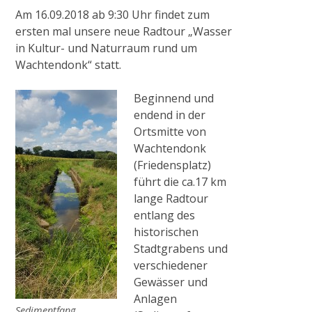
Anlagen
Am 16.09.2018 ab 9:30 Uhr findet zum
ersten mal unsere neue Radtour „Wasser
in Kultur- und Naturraum rund um
Historisches Wehr
Wachtendonk“ statt.
Beginnend und
Pumpstation Grefrath
endend in der
Ortsmitte von
Wachtendonk
Hochwassermanagement
(Friedensplatz)
führt die ca.17 km
lange Radtour
PROJEKTE & AKTIONEN
entlang des
historischen
2009
Stadtgrabens und
verschiedener
Gewässer und
Pilotprojekt Zweigkanal
Anlagen
Sedimentfang