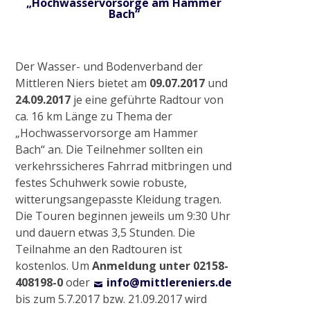
„Hochwasservorsorge am Hammer
Bach“
Abriss Stallgebäude in Viersen
Der Wasser- und Bodenverband der
Renaturierung Stadtgraben Wachtendonk
Mittleren Niers bietet am
09.07.2017
und
24.09.2017
je eine geführte Radtour von
ca. 16 km Länge zu Thema der
Baumaßnahme S-Kurve in Münchheide
„Hochwasservorsorge am Hammer
Bach“ an. Die Teilnehmer sollten ein
verkehrssicheres Fahrrad mitbringen und
Absperrbauwerke an der Niers
festes Schuhwerk sowie robuste,
witterungsangepasste Kleidung tragen.
Die Touren beginnen jeweils um 9:30 Uhr
Radtour „Wasser in Kultur- und Naturraum
und dauern etwas 3,5 Stunden. Die
rund um Wachtendonk“
Teilnahme an den Radtouren ist
kostenlos. Um
Anmeldung unter 02158-
2021
408198-0
oder
info@mittlereniers.de
bis zum 5.7.2017 bzw. 21.09.2017 wird