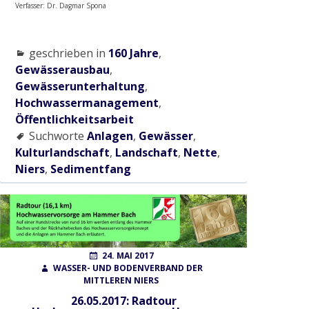
Radtour zum historischen Wehr
Verfasser: Dr. Dagmar Spona
2017
geschrieben in
160 Jahre
,
Gewässerausbau
,
Gewässerunterhaltung
,
Gewässerausbau Cloer am Bettrather Dyk
Hochwassermanagement
,
Öffentlichkeitsarbeit
Suchworte
Anlagen
,
Gewässer
,
Sohlschalenentnahme
Kulturlandschaft
,
Landschaft
,
Nette
,
Niers
,
Sedimentfang
Radtour „Wasserwirtschaft rund um Grefrath“
Radtour „Hochwasservorsorge am Hammer
Bach“
POSTED
AUTHOR
24. MAI 2017
ON
WASSER- UND BODENVERBAND DER
MITTLEREN NIERS
2018
26.05.2017: Radtour