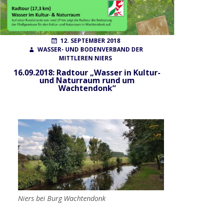
Wahlen
POSTED
AUTHOR
12. SEPTEMBER 2018
ON
WASSER- UND BODENVERBAND DER
MITTLEREN NIERS
Finanzierung
16.09.2018: Radtour „Wasser in Kultur-
und Naturraum rund um
Wachtendonk“
FAQ
AUFGABEN
Gewässerunterhaltung
Gewässerausbau
Niers bei Burg Wachtendonk