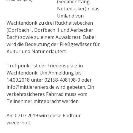
(Sedimentfang,
Nettedücker)in das
2015
Umland von
Wachtendonk zu drei Rückhaltebecken
(Dorfbach I, Dorfbach II und Aerbecker
Ausgleichsmaßnahme Cloerbruch, Gewässer
Bach) sowie zu einem Auwaldrest. Dabei
32.01.07
wird die Bedeutung der Fließgewässer für
Kultur und Natur erläutert.
Naturnaher Gewässerausbau 06.04 in
Treffpunkt ist der Friedensplatz in
Grefrath-Vinkrath
Wachtendonk. Um Anmeldung bis
14.09.2018 unter 02158-408198-0 oder
2016
info@mittlereniers.de wird gebeten. Ein
verkehrssicheres Fahrrad muss vom
Teilnehmer mitgebracht werden.
Gewässerrenaturierung Zweigkanal –
Mündung
Am 07.07.2019 wird diese Radtour
wiederholt.