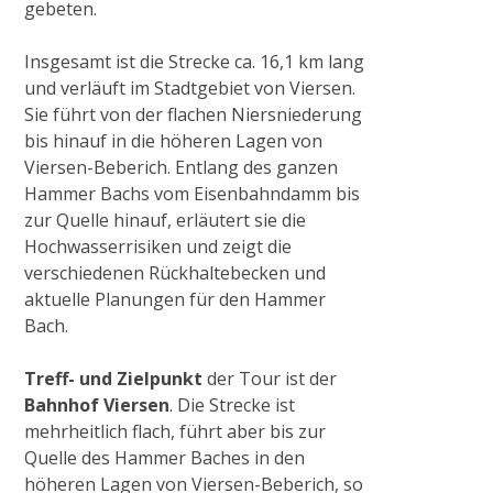
gebeten.
Gewässerrenaturierung Waerdt in
Wachtendonk
Insgesamt ist die Strecke ca. 16,1 km lang
und verläuft im Stadtgebiet von Viersen.
Sie führt von der flachen Niersniederung
„Uferabflachung Flöthgraben“ im
bis hinauf in die höheren Lagen von
Naturschutzgebiet Grasheide und
Viersen-Beberich. Entlang des ganzen
Mühlhausener Benden
Hammer Bachs vom Eisenbahndamm bis
zur Quelle hinauf, erläutert sie die
Hochwasserrisiken und zeigt die
2022
verschiedenen Rückhaltebecken und
aktuelle Planungen für den Hammer
Gewässerrenaturierung Schwarzbruch in
Bach.
Grefrath
Treff- und Zielpunkt
der Tour ist der
Bahnhof Viersen
. Die Strecke ist
2023
mehrheitlich flach, führt aber bis zur
Quelle des Hammer Baches in den
höheren Lagen von Viersen-Beberich, so